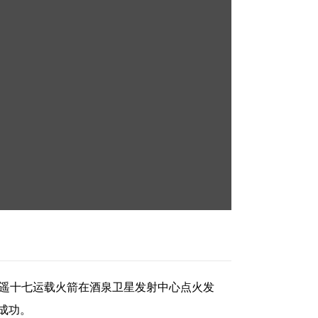
号F遥十七运载火箭在酒泉卫星发射中心点火发
成功。