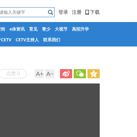
登录
注册
下载
安街
e体资讯
育见
青少
大视节
高招升学
CETV
CETV主持人
联系我们
点赞 0