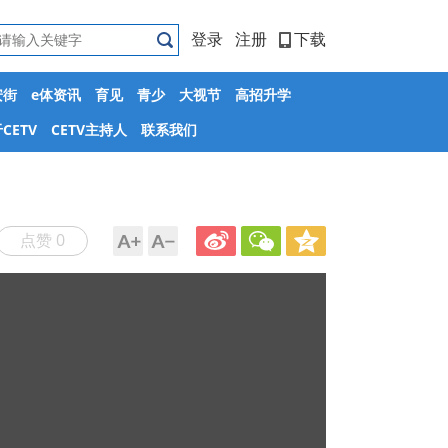
登录
注册
下载
安街
e体资讯
育见
青少
大视节
高招升学
CETV
CETV主持人
联系我们
点赞 0