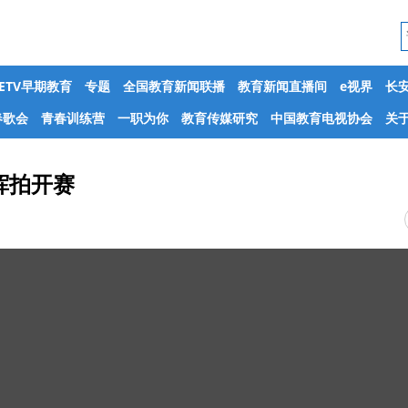
CETV早期教育
专题
全国教育新闻联播
教育新闻直播间
e视界
长
春歌会
青春训练营
一职为你
教育传媒研究
中国教育电视协会
关于
挥拍开赛