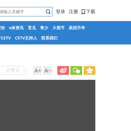
登录
注册
下载
安街
e体资讯
育见
青少
大视节
高招升学
CETV
CETV主持人
联系我们
点赞 0