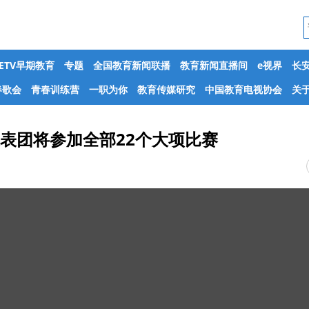
CETV早期教育
专题
全国教育新闻联播
教育新闻直播间
e视界
长
春歌会
青春训练营
一职为你
教育传媒研究
中国教育电视协会
关于
表团将参加全部22个大项比赛