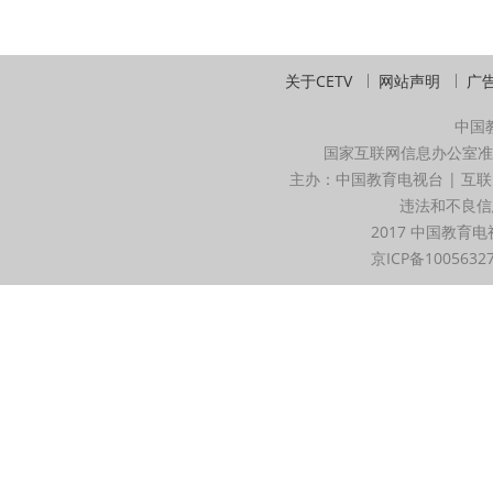
关于CETV
网站声明
广
中国
国家互联网信息办公室准
主办：中国教育电视台 | 互联
违法和不良信息举
2017 中国教育电
京ICP备1005632