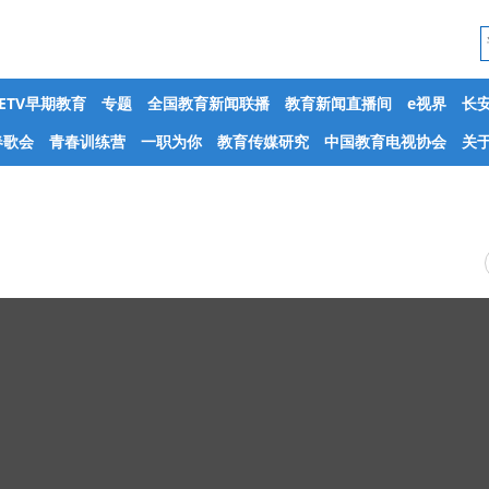
CETV早期教育
专题
全国教育新闻联播
教育新闻直播间
e视界
长
春歌会
青春训练营
一职为你
教育传媒研究
中国教育电视协会
关于