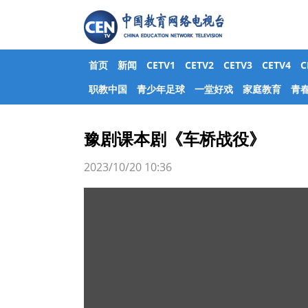
首页
新闻
CETV1
CETV2
CETV3
CETV4
职教中国
青少年足球
一堂好戏
家庭教育
青
豫剧课本剧《车桥战役》
2023/10/20 10:36