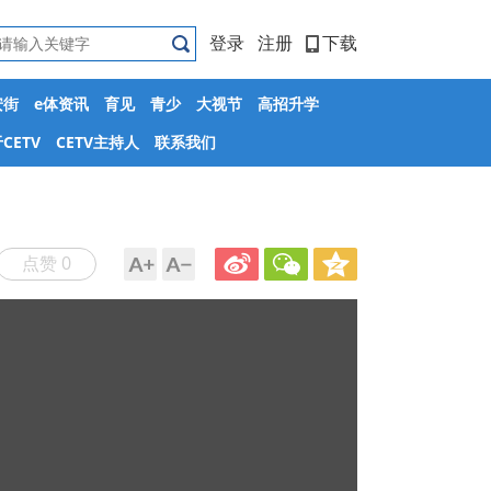
登录
注册
下载
安街
e体资讯
育见
青少
大视节
高招升学
CETV
CETV主持人
联系我们
点赞 0