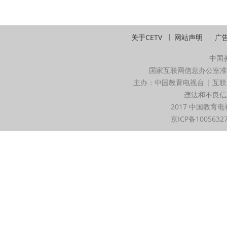
关于CETV
网站声明
广
中国
国家互联网信息办公室准
主办：中国教育电视台 | 互联
违法和不良信息举
2017 中国教育电
京ICP备1005632