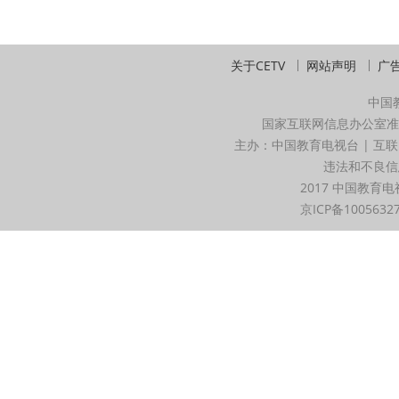
关于CETV
网站声明
广
中国
国家互联网信息办公室准
主办：中国教育电视台 | 互联
违法和不良信息举
2017 中国教育电
京ICP备1005632