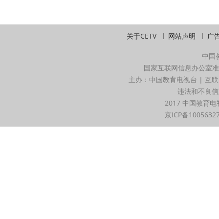
关于CETV
网站声明
广
中国
国家互联网信息办公室准
主办：中国教育电视台 | 互联
违法和不良信息举
2017 中国教育电
京ICP备1005632