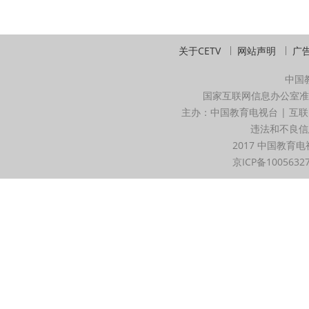
关于CETV
网站声明
广
中国
国家互联网信息办公室准
主办：中国教育电视台 | 互联
违法和不良信息举
2017 中国教育电
京ICP备1005632