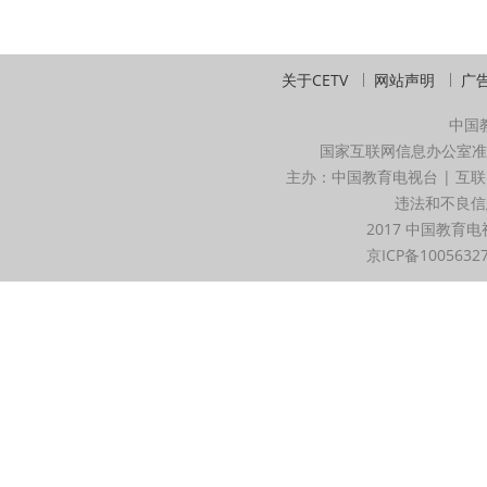
关于CETV
网站声明
广
中国
国家互联网信息办公室准
主办：中国教育电视台 | 互联
违法和不良信息举
2017 中国教育电
京ICP备1005632