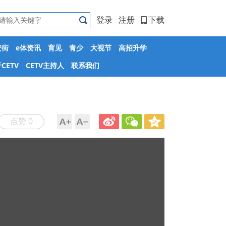
登录
注册
下载
安街
e体资讯
育见
青少
大视节
高招升学
CETV
CETV主持人
联系我们
点赞 0