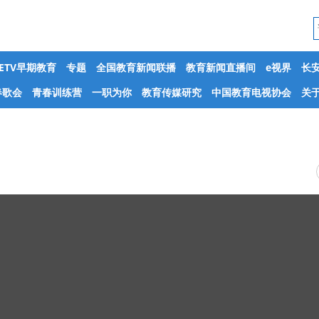
CETV早期教育
专题
全国教育新闻联播
教育新闻直播间
e视界
长
春歌会
青春训练营
一职为你
教育传媒研究
中国教育电视协会
关于