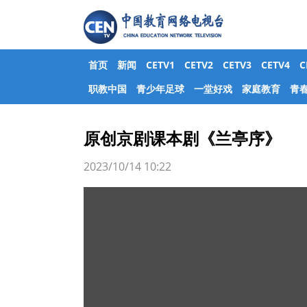
首页
新闻
CETV1
CETV2
CETV3
CETV4
职教中国
青少年足球
一堂好戏
家庭教育
青
原创京剧课本剧《兰亭序》
2023/10/14 10:22