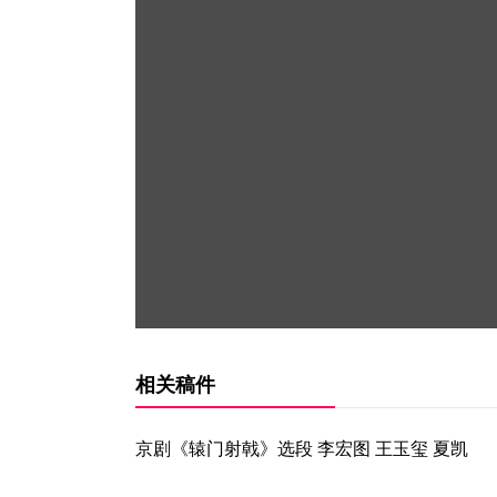
相关稿件
京剧《辕门射戟》选段 李宏图 王玉玺 夏凯