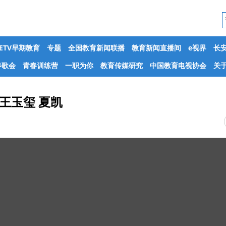
CETV早期教育
专题
全国教育新闻联播
教育新闻直播间
e视界
长
春歌会
青春训练营
一职为你
教育传媒研究
中国教育电视协会
关于
王玉玺 夏凯