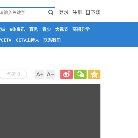
登录
注册
下载
安街
e体资讯
育见
青少
大视节
高招升学
CETV
CETV主持人
联系我们
点赞 0