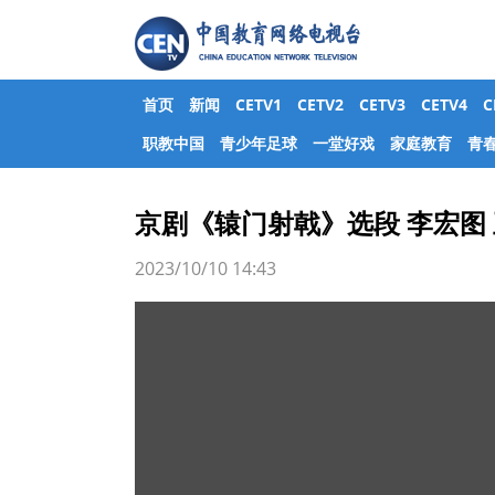
首页
新闻
CETV1
CETV2
CETV3
CETV4
职教中国
青少年足球
一堂好戏
家庭教育
青
京剧《辕门射戟》选段 李宏图 
2023/10/10 14:43