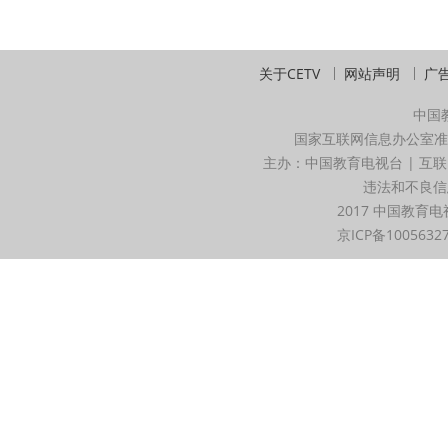
关于CETV
网站声明
广
中国
国家互联网信息办公室准
主办：中国教育电视台 | 互联
违法和不良信息举
2017 中国教育电
京ICP备1005632