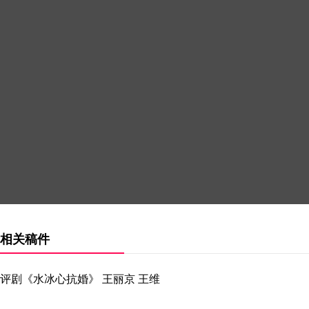
相关稿件
评剧《水冰心抗婚》 王丽京 王维