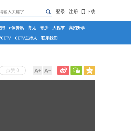
登录
注册
下载
安街
e体资讯
育见
青少
大视节
高招升学
CETV
CETV主持人
联系我们
点赞 0