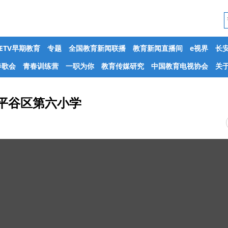
CETV早期教育
专题
全国教育新闻联播
教育新闻直播间
e视界
长
春歌会
青春训练营
一职为你
教育传媒研究
中国教育电视协会
关于
平谷区第六小学