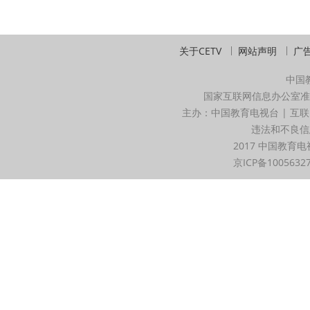
关于CETV
网站声明
广
中国
国家互联网信息办公室准
主办：中国教育电视台 | 互联
违法和不良信息举
2017 中国教育电
京ICP备1005632