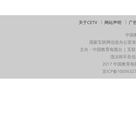
关于CETV
网站声明
广
中国
国家互联网信息办公室准
主办：中国教育电视台 | 互联
违法和不良信息举
2017 中国教育电
京ICP备1005632