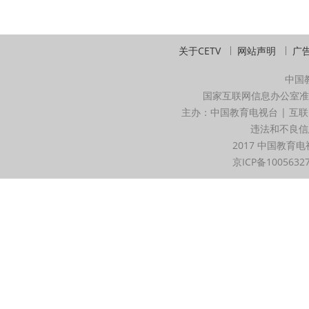
关于CETV
网站声明
广
中国
国家互联网信息办公室准
主办：中国教育电视台 | 互联
违法和不良信息举
2017 中国教育电
京ICP备1005632