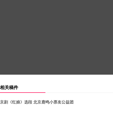
相关稿件
京剧《红娘》选段 北京鹿鸣小票友公益团