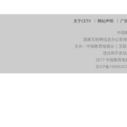
关于CETV
网站声明
广
中国
国家互联网信息办公室准
主办：中国教育电视台 | 互联
违法和不良信息举
2017 中国教育电
京ICP备1005632