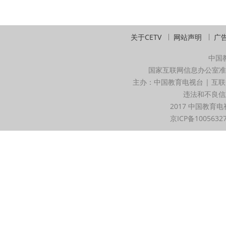
关于CETV
网站声明
广
中国
国家互联网信息办公室准
主办：中国教育电视台 | 互联
违法和不良信息举
2017 中国教育电
京ICP备1005632