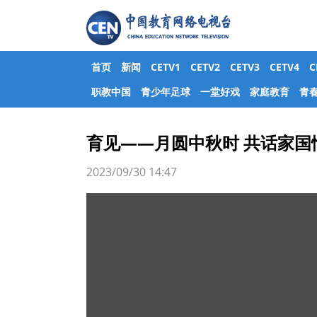
首页
新闻
CETV1
CETV2
CETV3
CETV4
职教中国
青少年足球
一堂好戏
家庭教育
青
育见——月圆中秋时 共话家国
2023/09/30 14:47