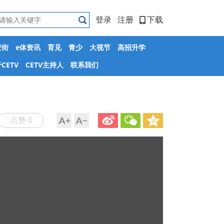
登录
注册
下载
安街
e体资讯
育见
青少
大视节
高招升学
CETV
CETV主持人
联系我们
点赞 0