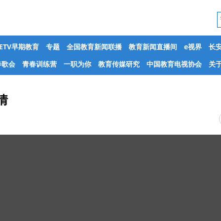
CETV早期教育
专题
全国教育新闻联播
教育新闻直播间
e视界
长
春歌会
青春训练营
一职为你
教育传媒研究
中国教育电视协会
关于
情