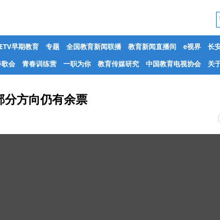
CETV早期教育
专题
全国教育新闻联播
教育新闻直播间
e视界
长
春歌会
青春训练营
一职为你
教育传媒研究
中国教育电视协会
关于
部分方向仍有余票