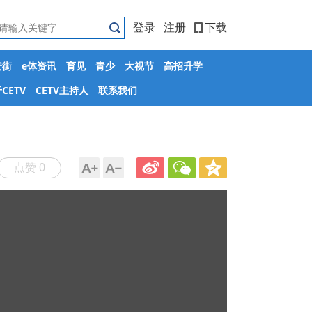
登录
注册
下载
安街
e体资讯
育见
青少
大视节
高招升学
CETV
CETV主持人
联系我们
点赞 0