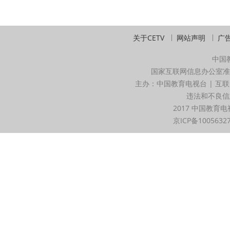
关于CETV
网站声明
广
中国
国家互联网信息办公室准
主办：中国教育电视台 | 互联
违法和不良信息举
2017 中国教育电
京ICP备1005632