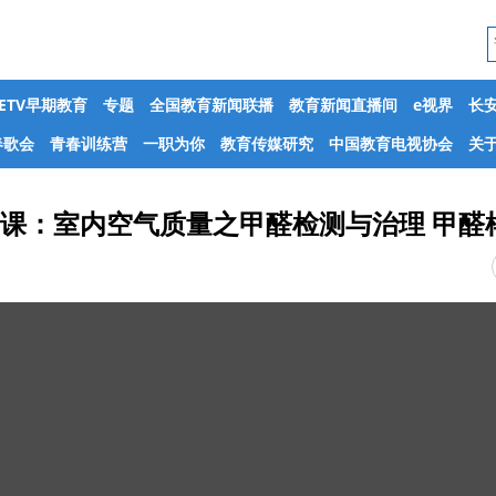
CETV早期教育
专题
全国教育新闻联播
教育新闻直播间
e视界
长
春歌会
青春训练营
一职为你
教育传媒研究
中国教育电视协会
关于
精品课：室内空气质量之甲醛检测与治理 甲醛