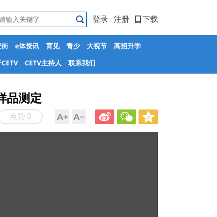
登录
注册
下载
安街
e体资讯
育见
青少
大视节
高招升学
CETV
CETV主持人
联系我们
样品测定
点赞 0