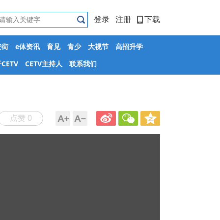
登录
注册
下载
安街
e体资讯
育见
青少
大视节
高招升学
CETV
CETV主持人
联系我们
点赞 0