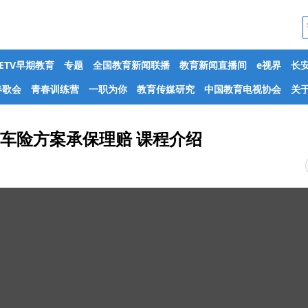
CETV早期教育
专题
全国教育新闻联播
教育新闻直播间
e视界
长
春歌会
青春训练营
一职为你
教育传媒研究
中国教育电视协会
关于
济型车险方案承保理赔 课程介绍