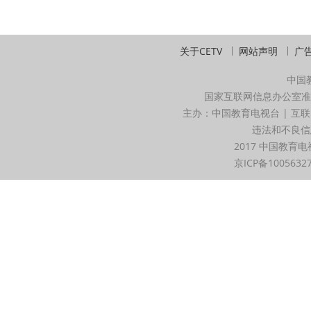
关于CETV
网站声明
广
中国
国家互联网信息办公室准
主办：中国教育电视台 | 互联
违法和不良信息举
2017 中国教育电
京ICP备1005632