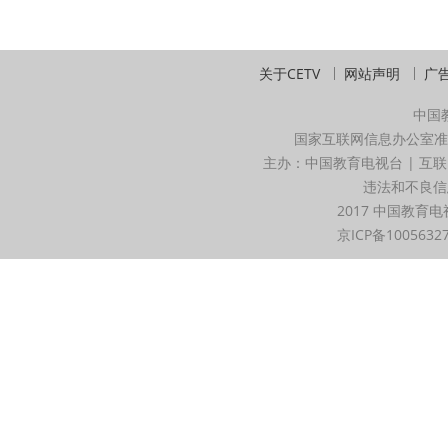
关于CETV
网站声明
广
中国
国家互联网信息办公室准
主办：中国教育电视台 | 互联
违法和不良信息举
2017 中国教育电
京ICP备1005632