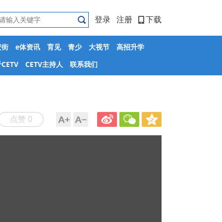
登录
注册
下载
安街
e体资讯
育见
青少
大视节
高招升学
CETV
CETV主持人
联系我们
点赞 0