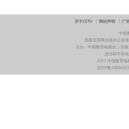
关于CETV
网站声明
广
中国
国家互联网信息办公室准
主办：中国教育电视台 | 互联
违法和不良信息举
2017 中国教育电
京ICP备1005632