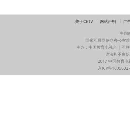
关于CETV
网站声明
广
中国
国家互联网信息办公室准
主办：中国教育电视台 | 互联
违法和不良信息举
2017 中国教育电
京ICP备1005632