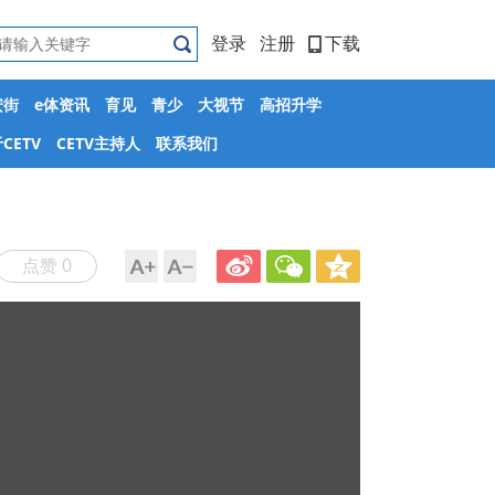
登录
注册
下载
安街
e体资讯
育见
青少
大视节
高招升学
CETV
CETV主持人
联系我们
点赞 0