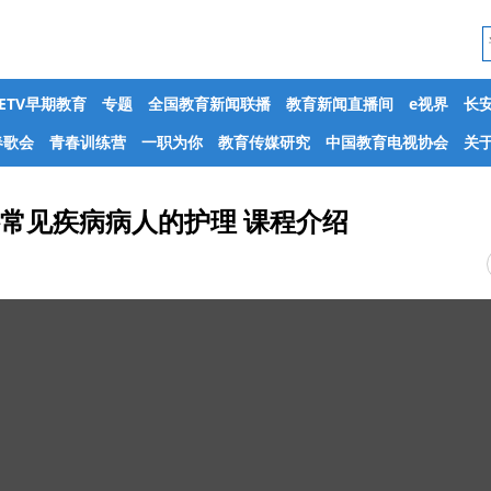
CETV早期教育
专题
全国教育新闻联播
教育新闻直播间
e视界
长
春歌会
青春训练营
一职为你
教育传媒研究
中国教育电视协会
关于
骨科常见疾病病人的护理 课程介绍