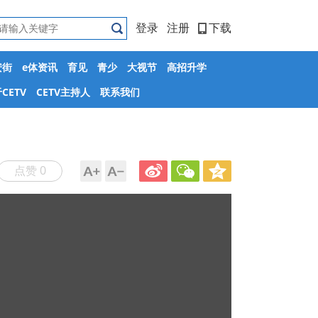
登录
注册
下载
安街
e体资讯
育见
青少
大视节
高招升学
CETV
CETV主持人
联系我们
点赞 0