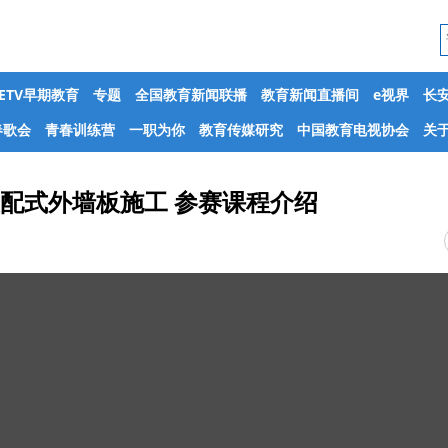
CETV早期教育
专题
全国教育新闻联播
教育新闻直播间
e视界
长
春歌会
青春训练营
一职为你
教育传媒研究
中国教育电视协会
关于
 装配式外墙板施工 参赛课程介绍