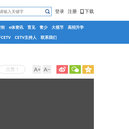
登录
注册
下载
安街
e体资讯
育见
青少
大视节
高招升学
CETV
CETV主持人
联系我们
点赞 1