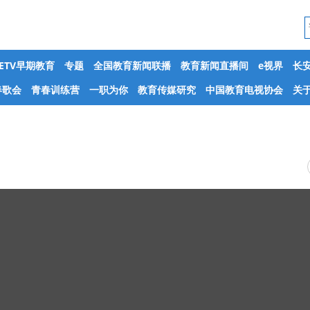
CETV早期教育
专题
全国教育新闻联播
教育新闻直播间
e视界
长
春歌会
青春训练营
一职为你
教育传媒研究
中国教育电视协会
关于