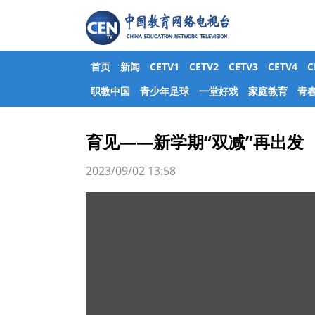
首页
新闻
CETV1
CETV2
CETV3
CETV4
职教中国
青少年足球
一堂好戏
家庭教育
青
育见——新学期“双减”再出发
2023/09/02 13:58