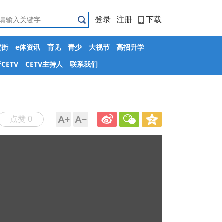
登录
注册
下载
安街
e体资讯
育见
青少
大视节
高招升学
CETV
CETV主持人
联系我们
点赞 0