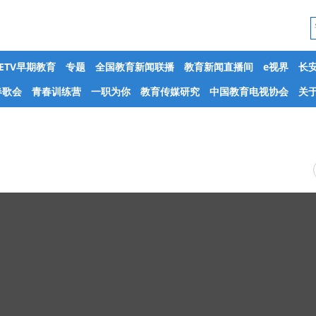
CETV早期教育
专题
全国教育新闻联播
教育新闻直播间
e视界
长
春歌会
青春训练营
一职为你
教育传媒研究
中国教育电视协会
关于