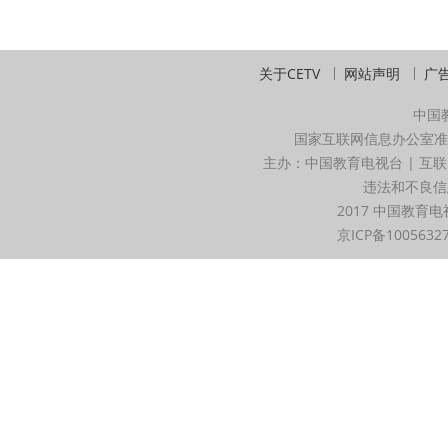
关于CETV
网站声明
广
中国
国家互联网信息办公室准
主办：中国教育电视台 | 互联
违法和不良信息举
2017 中国教育电
京ICP备1005632