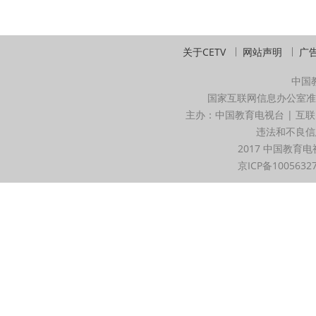
关于CETV
网站声明
广
中国
国家互联网信息办公室准
主办：中国教育电视台 | 互联
违法和不良信息举
2017 中国教育电
京ICP备1005632