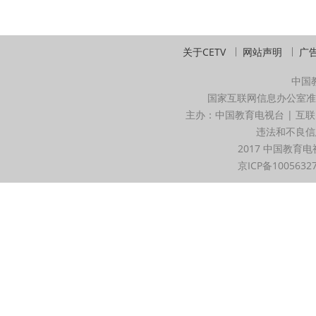
关于CETV
网站声明
广
中国
国家互联网信息办公室准
主办：中国教育电视台 | 互联
违法和不良信息举
2017 中国教育电
京ICP备1005632