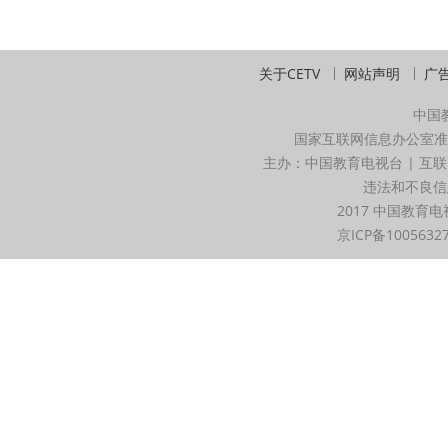
关于CETV
网站声明
广
中国
国家互联网信息办公室准
主办：中国教育电视台 | 互联
违法和不良信息举
2017 中国教育电
京ICP备1005632