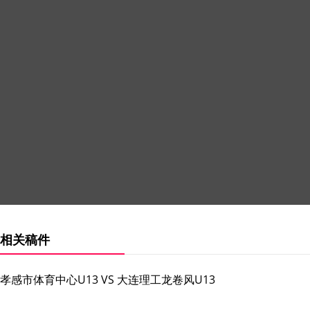
相关稿件
孝感市体育中心U13 VS 大连理工龙卷风U13