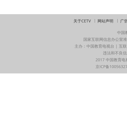
关于CETV
网站声明
广
中国
国家互联网信息办公室准
主办：中国教育电视台 | 互联
违法和不良信息举
2017 中国教育电
京ICP备1005632