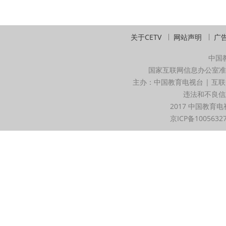
关于CETV
网站声明
广
中国
国家互联网信息办公室准
主办：中国教育电视台 | 互联
违法和不良信息举
2017 中国教育电
京ICP备1005632