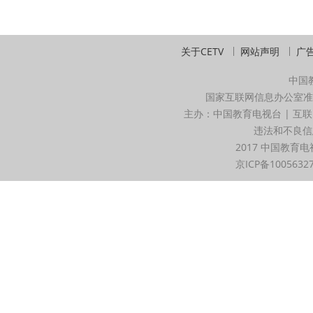
关于CETV
网站声明
广
中国
国家互联网信息办公室准
主办：中国教育电视台 | 互联
违法和不良信息举
2017 中国教育电
京ICP备1005632