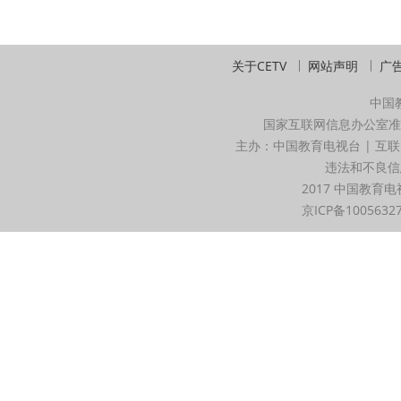
关于CETV
网站声明
广
中国
国家互联网信息办公室准
主办：中国教育电视台 | 互联
违法和不良信息举
2017 中国教育电
京ICP备1005632