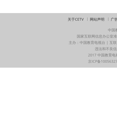
关于CETV
网站声明
广
中国
国家互联网信息办公室准
主办：中国教育电视台 | 互联
违法和不良信息举
2017 中国教育电
京ICP备1005632