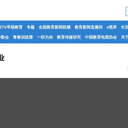
CETV早期教育
专题
全国教育新闻联播
教育新闻直播间
e视界
长
春歌会
青春训练营
一职为你
教育传媒研究
中国教育电视协会
关于
业