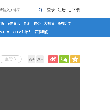
登录
注册
下载
安街
e体资讯
育见
青少
大视节
高招升学
CETV
CETV主持人
联系我们
点赞 3