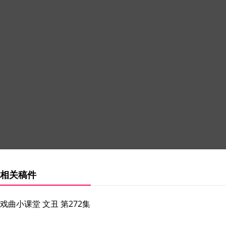
相关稿件
戏曲小课堂 文丑 第272集