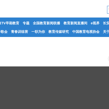
CETV早期教育
专题
全国教育新闻联播
教育新闻直播间
e视界
长
春歌会
青春训练营
一职为你
教育传媒研究
中国教育电视协会
关于