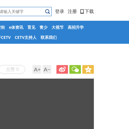
登录
注册
下载
安街
e体资讯
育见
青少
大视节
高招升学
CETV
CETV主持人
联系我们
点赞 0