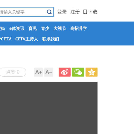
登录
注册
下载
安街
e体资讯
育见
青少
大视节
高招升学
CETV
CETV主持人
联系我们
点赞 0