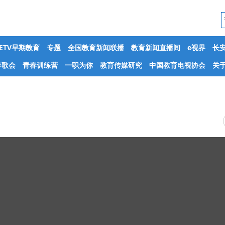
CETV早期教育
专题
全国教育新闻联播
教育新闻直播间
e视界
长
春歌会
青春训练营
一职为你
教育传媒研究
中国教育电视协会
关于