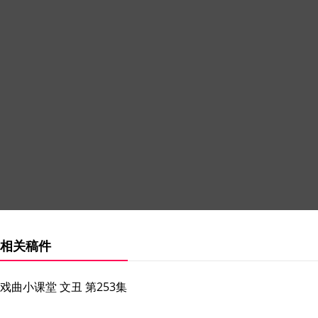
相关稿件
戏曲小课堂 文丑 第253集