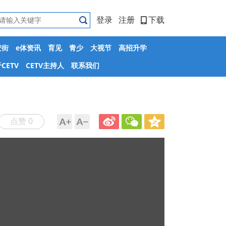
登录
注册
下载
安街
e体资讯
育见
青少
大视节
高招升学
CETV
CETV主持人
联系我们
点赞 0