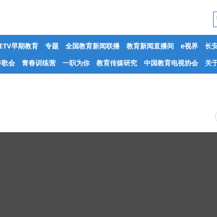
CETV早期教育
专题
全国教育新闻联播
教育新闻直播间
e视界
长
春歌会
青春训练营
一职为你
教育传媒研究
中国教育电视协会
关于