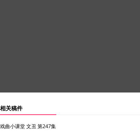
相关稿件
戏曲小课堂 文丑 第247集